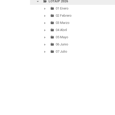
LOTAIP 2026
▼
01 Enero
►
02 Febrero
►
03 Marzo
►
04 Abril
►
05 Mayo
►
06 Junio
►
07 Julio
►