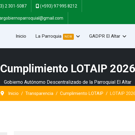
3) 2 301-5087
(+593) 97 995 8212
targobiernoparroquial@gmail.com
Inicio
La Parroquia
GADPR El Altar
NEW
Cumplimiento LOTAIP 202
Gobierno Autónomo Descentralizado de la Parroquial El Altar
Inicio
Transparencia
Cumplimiento LOTAIP
LOTAIP 202