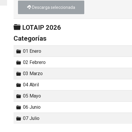
Descarga seleccionada
Carpeta
LOTAIP 2026
Categorías
Carpeta
01 Enero
Carpeta
02 Febrero
Carpeta
03 Marzo
Carpeta
04 Abril
Carpeta
05 Mayo
Carpeta
06 Junio
Carpeta
07 Julio