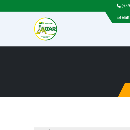
(+59
elal