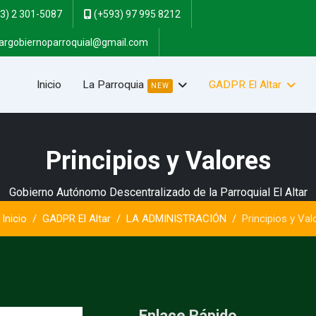
3) 2 301-5087
(+593) 97 995 8212
targobiernoparroquial@gmail.com
Inicio
La Parroquia
GADPR El Altar
NEW
Principios y Valores
Gobierno Autónomo Descentralizado de la Parroquial El Altar
Inicio
GADPR El Altar
LA ADMINISTRACIÓN
Principios y Val
Enlace Rápido