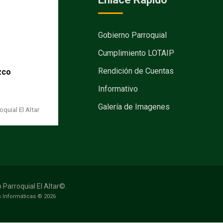
Gobierno Parroquial
Cumplimiento LOTAIP
Rendición de Cuentas
zco
Informativo
Galería de Imagenes
quial El Altar
Parroquial El Altar©.
 Informáticas © 2026