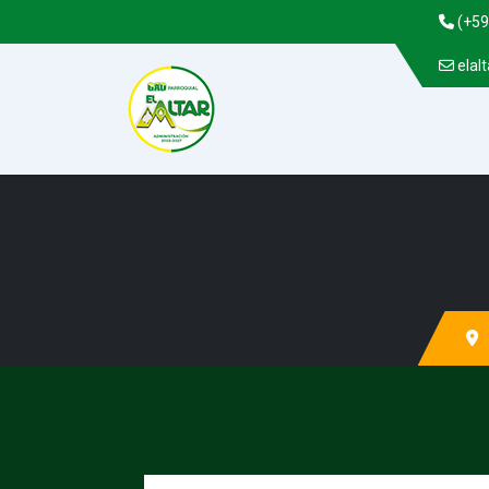
(+59
elal