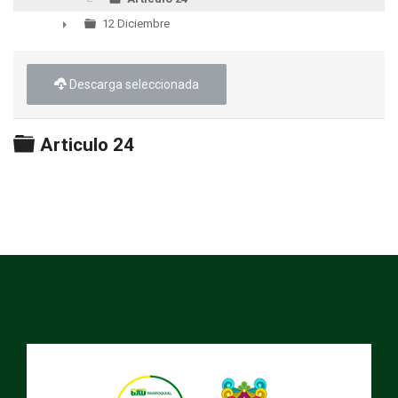
12 Diciembre
►
Descarga seleccionada
Carpeta
Articulo 24